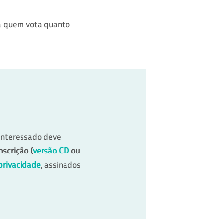
ra quem vota quanto
 interessado deve
scrição (
versão CD
ou
privacidade
, assinados