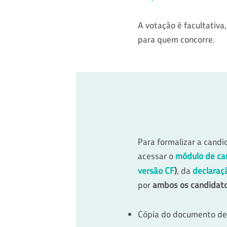
A votação é facultativ
para quem concorre.
Para formalizar a candi
acessar o
módulo de ca
versão CF
)
, da
declaraç
por
ambos os candidatos
Cópia do documento de i