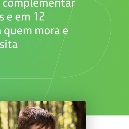
 complementar
es e em 12
ra quem mora e
sita