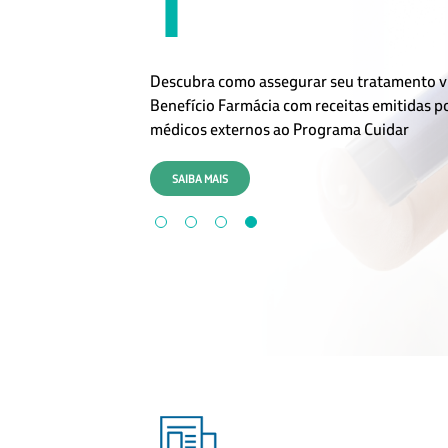
No segundo episódio da série, explicamos 
análise técnica é necessária, quais docume
podem ser solicitados e como esse process
funciona
SAIBA MAIS