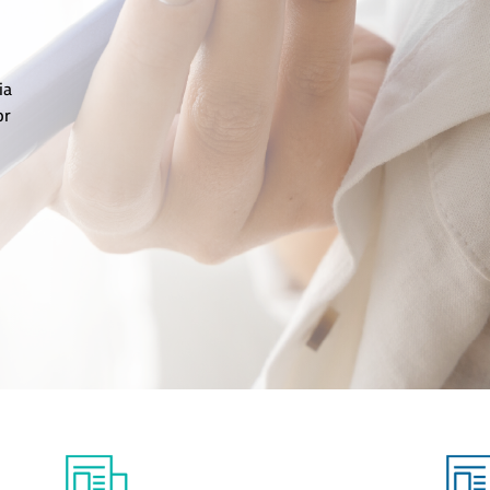
quando a
ntos
o