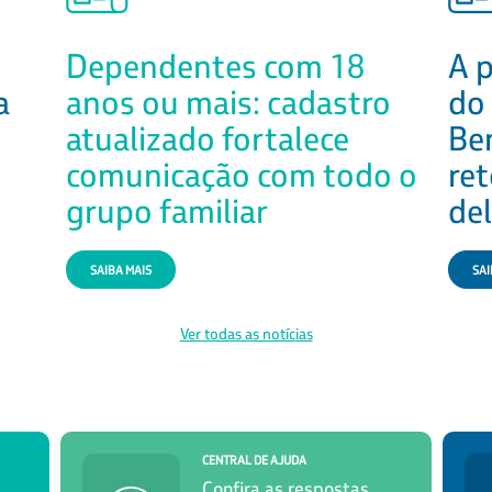
Dependentes com 18
A p
a
anos ou mais: cadastro
do
atualizado fortalece
Be
comunicação com todo o
re
grupo familiar
del
SAIBA MAIS
SAI
Ver todas as notícias
CENTRAL DE AJUDA
Confira as respostas