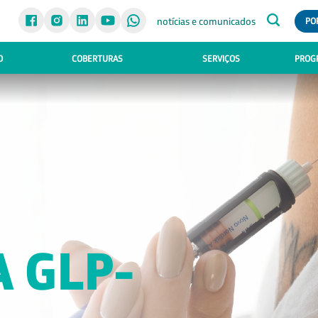
notícias e comunicados
PO
O
COBERTURAS
SERVIÇOS
PROGR
IO
A NA