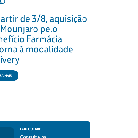
artir de 3/8, aquisição
Rede Refer
 Mounjaro pelo
cuidado c
nefício Farmácia
escolhas s
torna à modalidade
ivery
BA MAIS
SAIBA MAIS
FATO OU FAKE
Consulte os