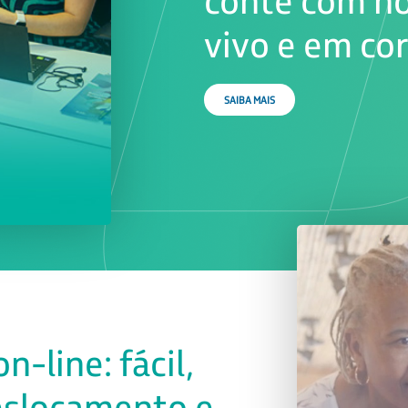
vivo e em co
SAIBA MAIS
-line: fácil,
eslocamento e