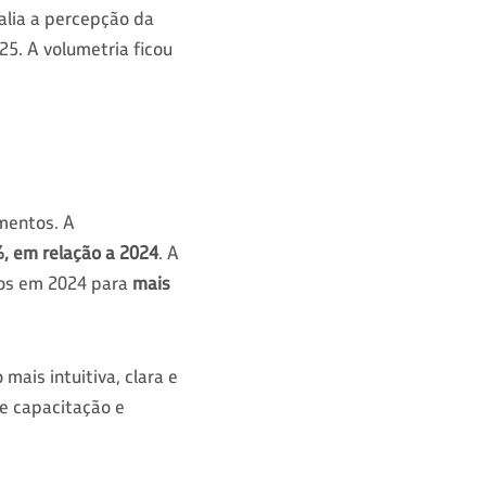
valia a percepção da
5. A volumetria ficou
mentos. A
, em relação a 2024
. A
os em 2024 para
mais
ais intuitiva, clara e
e capacitação e