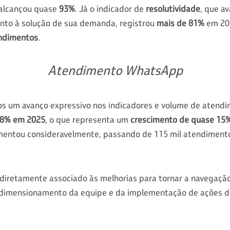
 alcançou quase
93%
. Já o indicador de
resolutividade
, que a
anto à solução de sua demanda, registrou
mais de 81%
em 202
endimentos
.
Atendimento WhatsApp
s um avanço expressivo nos indicadores e volume de atendi
 88% em 2025
, o que representa um
crescimento de quase 15%
entou consideravelmente, passando de 115 mil atendiment
retamente associado às melhorias para tornar a navegação m
edimensionamento da equipe e da implementação de ações d