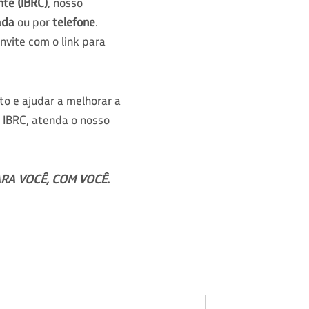
nte (IBRC)
, nosso
ada
ou por
telefone
.
vite com o link para
o e ajudar a melhorar a
 IBRC, atenda o nosso
PARA VOCÊ, COM VOCÊ.