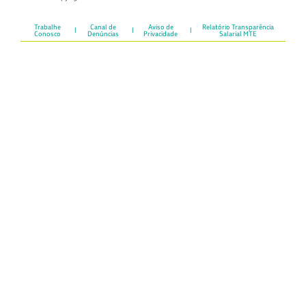
Trabalhe
Canal de
Aviso de
Relatório Transparência
Conosco
Denúncias
Privacidade
Salarial MTE