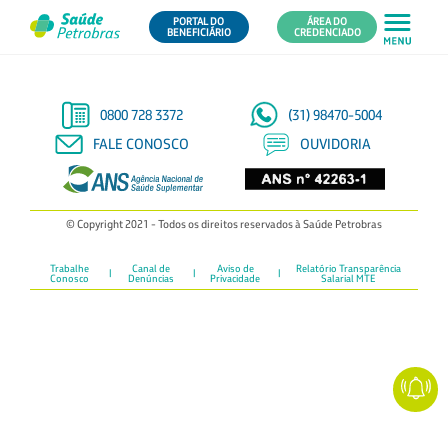
PORTAL DO
ÁREA DO
BENEFICIÁRIO
CREDENCIADO
0800 728 3372
(31) 98470-5004
FALE CONOSCO
OUVIDORIA
© Copyright 2021 - Todos os direitos reservados à Saúde Petrobras
Trabalhe
Canal de
Aviso de
Relatório Transparência
Conosco
Denúncias
Privacidade
Salarial MTE