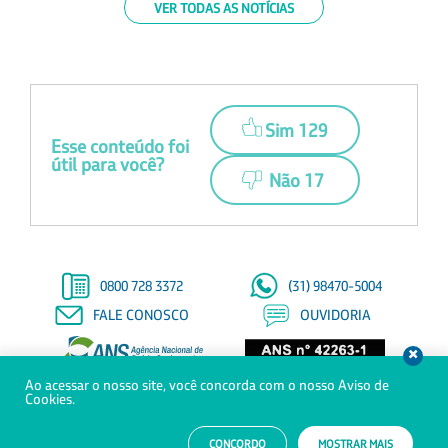
VER TODAS AS NOTÍCIAS
Sim 129
Esse conteúdo foi
útil para você?
Não 17
0800 728 3372
(31) 98470-5004
FALE CONOSCO
OUVIDORIA
Ao acessar o nosso site, você concorda com o nosso Aviso de
© Copyright 2021 - Todos os direitos reservados à Saúde Petrobras
Cookies.
Trabalhe
Canal de
Aviso de
Relatório Transparência
CONCORDO
MOSTRAR MAIS