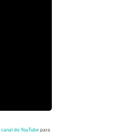
o
canal do YouTube
para