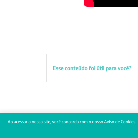
Esse conteúdo foi útil para você?
0800 728 3372
(31) 98470-500
Ao acessar o nosso site, você concorda com o nosso Aviso de Cookies.
© Copyright 2021 - Todos os direitos reservados à Saúde Petro