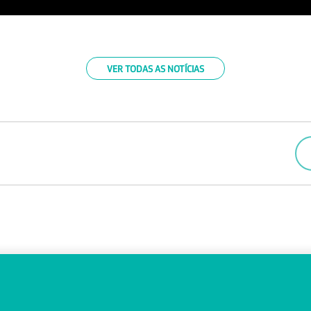
VER TODAS AS NOTÍCIAS
4
FALE CONOSCO
OUVIDORIA
bras
Trabalhe Conosco
Canal de Denúncias