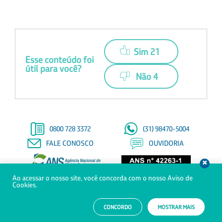
Sim 21
Esse conteúdo foi
útil para você?
Não 4
0800 728 3372
(31) 98470-5004
FALE CONOSCO
OUVIDORIA
Ao acessar o nosso site, você concorda com o nosso Aviso de
© Copyright 2021 - Todos os direitos reservados à Saúde Petrobras
Cookies.
Trabalhe
Canal de
Aviso de
Relatório Transparência
CONCORDO
MOSTRAR MAIS
Conosco
Denúncias
Privacidade
Salarial MTE
WHATSAPP