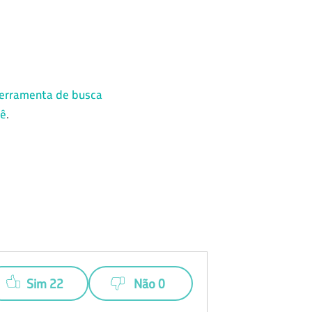
ferramenta de busca
cê
.
Sim 22
Não 0