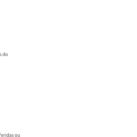
s do
feridas ou