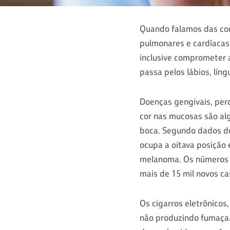
Quando falamos das co
pulmonares e cardíacas
inclusive comprometer a
passa pelos lábios, lín
Doenças gengivais, per
cor nas mucosas são al
boca. Segundo dados do 
ocupa a oitava posição
melanoma. Os números t
mais de 15 mil novos ca
Os cigarros eletrônico
não produzindo fumaça.