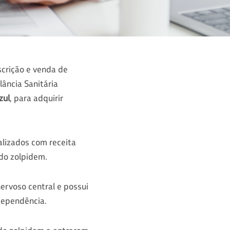
scrição e venda de
lância Sanitária
zul
, para adquirir
alizados com receita
 do zolpidem.
ervoso central e possui
dependência.