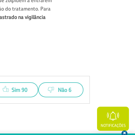
 de zolpidem a entrarem
ção do tratamento. Para
strado na vigilância
Sim 90
Não 6
NOTIFICAÇÕES