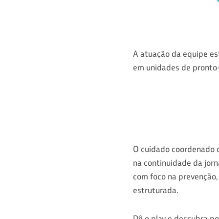
A atuação da equipe es
em unidades de pronto-
O cuidado coordenado of
na continuidade da jor
com foco na prevenção
estruturada.
Dê o play e descubra po