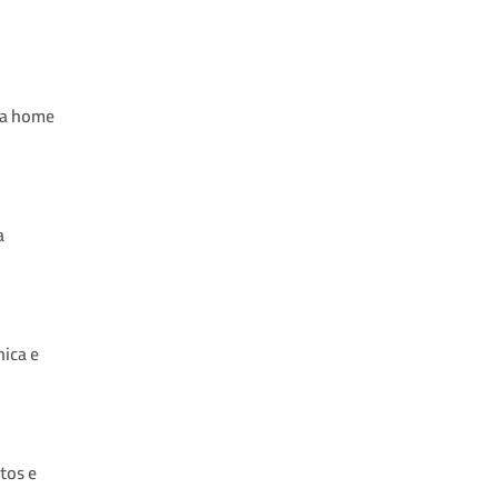
ra home
a
ica e
tos e