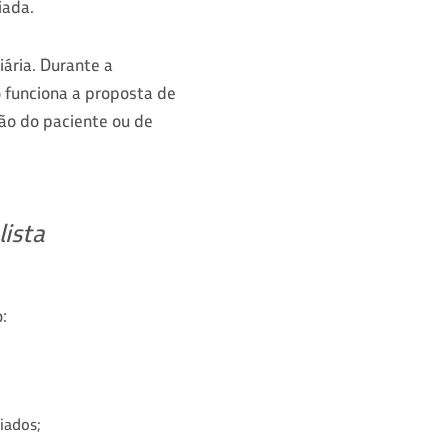
iada.
ária. Durante a
 funciona a proposta de
ão do paciente ou de
lista
:
riados;