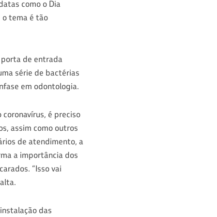
 datas como o Dia
, o tema é tão
 porta de entrada
uma série de bactérias
ênfase em odontologia.
coronavírus, é preciso
cos, assim como outros
rios de atendimento, a
rma a importância dos
arados. “Isso vai
alta.
 instalação das