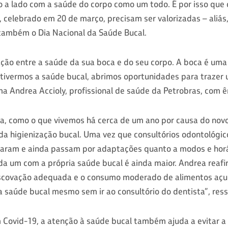
o a lado com a saúde do corpo como um todo. É por isso que
 celebrado em 20 de março, precisam ser valorizadas – aliás
ambém o Dia Nacional da Saúde Bucal.
ção entre a saúde da sua boca e do seu corpo. A boca é uma
tivermos a saúde bucal, abrimos oportunidades para trazer 
ma Andrea Accioly, profissional de saúde da Petrobras, com 
 como o que vivemos há cerca de um ano por causa do novo 
da higienização bucal. Uma vez que consultórios odontológi
aram e ainda passam por adaptações quanto a modos e horá
da um com a própria saúde bucal é ainda maior. Andrea reafi
scovação adequada e o consumo moderado de alimentos açuc
a saúde bucal mesmo sem ir ao consultório do dentista”, ress
 Covid-19, a atenção à saúde bucal também ajuda a evitar a