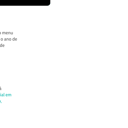
 o menu
 o ano de
 de
o
á
ial em
p,