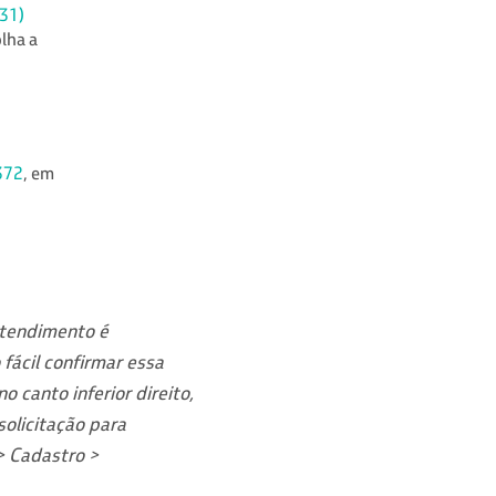
(31)
olha a
372
, em
Atendimento é
fácil confirmar essa
o canto inferior direito,
solicitação para
> Cadastro >