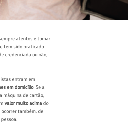
r sempre atentos e tomar
e tem sido praticado
de credenciada ou não,
lpistas entram em
es em domicílio
. Se a
na máquina de cartão,
 um
valor muito acima
do
e ocorrer também, de
 pessoa.