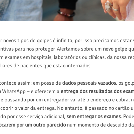
ar novos tipos de golpes é infinita, por isso precisamos esta
tivas para nos proteger. Alertamos sobre um
novo golpe
qu
 exames em hospitais, laboratórios ou clínicas, da nossa re
iares de pacientes que estão internados.
acontece assim: em posse de
dados pessoais vazados
, os go
ou WhatsApp – e oferecem a
entrega dos resultados dos exam
se passando por um entregador vai até o endereço e cobra, 
 cobrir o valor da entrega. No entanto, é passado no cartão
do por esse serviço adicional,
sem entregar os exames
. Pod
rocarem por um outro parecido
num momento de descuido da