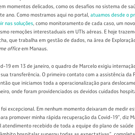
em momentos delicados, como os desafios no sistema de sa
ste ano. Como mostramos aqui no portal,
atuamos desde o p
uir nas soluções
, como monitoramento de cada caso, um novo 
esmo remoções interestaduais em UTIs aéreas. E hoje traze
cha, que trabalha em gestão de dados, na área de Exploração
me office
em Manaus.
d-19 em 13 de janeiro, o quadro de Marcelo exigiu internaçã
sua transferência. O primeiro contato com a assistência da P
 então que iniciamos toda a operacionalização para deslocame
janeiro, onde foram providenciados os devidos cuidados hospit
a foi excepcional. Em nenhum momento deixaram de medir es
para promover minha rápida recuperação da Covid-19”, diz Ma
l atendimento recebido de toda a equipe do plano de saúde e
mbito hospitalar superou todas as expectativas”, completa