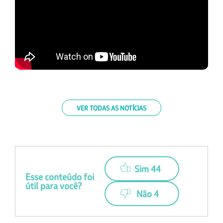
VER TODAS AS NOTÍCIAS
Sim 44
Esse conteúdo foi
útil para você?
Não 4