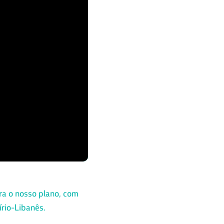
a o nosso plano, com
írio-Libanês.