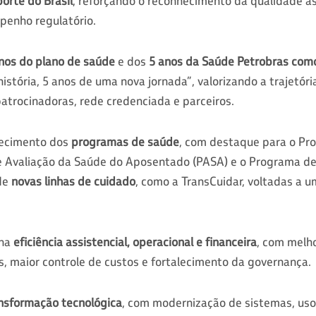
orte do Brasil
, reforçando o reconhecimento da qualidade ass
penho regulatório.
nos do plano de saúde
e dos
5 anos da Saúde Petrobras com
stória, 5 anos de uma nova jornada”, valorizando a trajetór
patrocinadoras, rede credenciada e parceiros.
alecimento dos
programas de saúde
, com destaque para o Pr
e Avaliação da Saúde do Aposentado (PASA) e o Programa de
 de
novas linhas de cuidado
, como a TransCuidar, voltadas a 
 na
eficiência assistencial, operacional e financeira
, com melh
, maior controle de custos e fortalecimento da governança.
nsformação tecnológica
, com modernização de sistemas, uso 