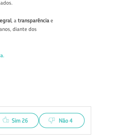
dados.
egral
, a
transparência
e
anos, diante dos
a.
Sim 26
Não 4