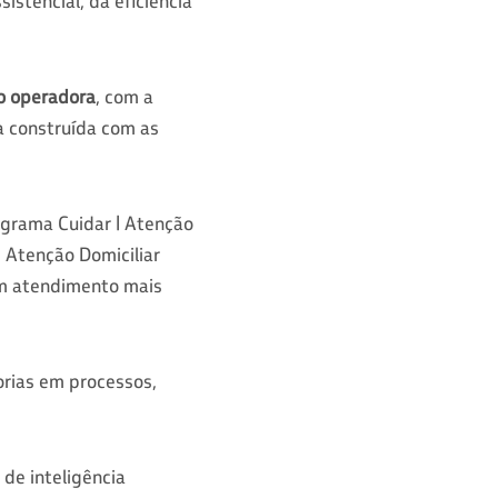
istencial, da eficiência
o operadora
, com a
ia construída com as
ograma Cuidar | Atenção
 Atenção Domiciliar
um atendimento mais
orias em processos,
de inteligência