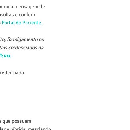
iar uma mensagem de
sultas e conferir
o
Portal do Paciente.
ito, formigamento ou
tais credenciados na
icina.
credenciada.
s que possuem
dade híbrida, mesclando