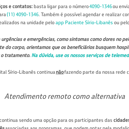
ços e contatos:
basta ligar para o número
4090-1346
ou env
ara
(11) 4090-1346
. Também é possível agendar e realizar con
ealizados na unidade pelo
app Paciente Sírio-Libanês
ou pel
 urgências e emergências, como sintomas como dores no pe
rte do corpo, orientamos que os beneficiários busquem hospi
r o tratamento.
Na dúvida, use os nossos serviços de telemed
al Sírio-Libanês continua
não
fazendo parte da nossa rede 
Atendimento remoto como alternativa
continua sendo uma opção para os participantes das
cidade
nês
associadas aos programas, que podem optar pela modali