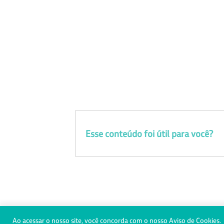
Esse conteúdo foi útil para você?
0800 728 3372
(31) 98470-500
Ao acessar o nosso site, você concorda com o nosso Aviso de Cookies.