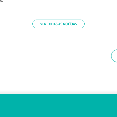
s.
VER TODAS AS NOTÍCIAS
4
FALE CONOSCO
OUVIDORIA
bras
Trabalhe Conosco
Canal de Denúncias