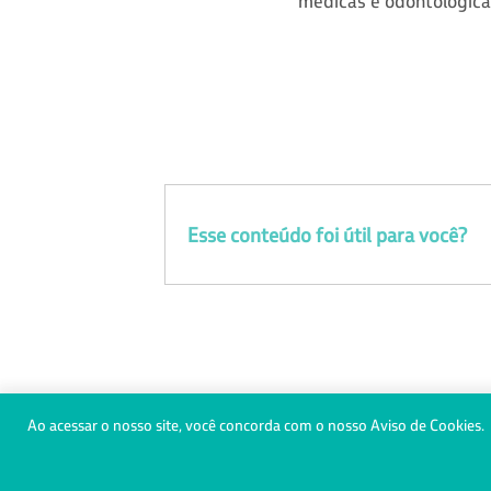
médicas e odontológica
Esse conteúdo foi útil para você?
0800 728 3372
(31) 98470-500
Ao acessar o nosso site, você concorda com o nosso Aviso de Cookies.
© Copyright 2021 - Todos os direitos reservados à Saúde Petro