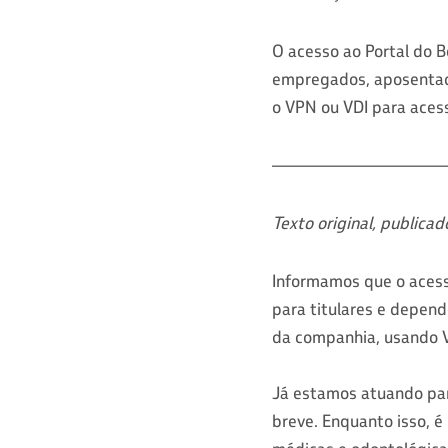
O acesso ao Portal do Be
empregados, aposentado
o VPN ou VDI para acess
-------------------------------
Texto original, publica
Informamos que o acesso
para titulares e depen
da companhia, usando V
Já estamos atuando par
breve. Enquanto isso, é 